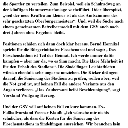
die Sportler zu verteilen. Zum Beispiel, weil ein Schulradweg an
der künftigen Hammerwurfanlage vorbeiführt. Oder überspitzt,
„weil der neue Kraftraum kleiner ist als das Amtszimmer des
sehr geschätzten Oberbürgermeisters“. Und, weil die Suche nach
einem gemeinsamen Betreibermodell mit dem GSV auch nach
drei Jahren ohne Ergebnis bleibt.
Positionen schälen sich dann doch klar heraus. Bernd Hornikel
spricht für die Bürgerinitiative Floschenareal und sagt: „Das
Floschenstadion ist Teil der Heimat. Ich werde immer dafür
kämpfen – aber nur da, wo es Sinn macht. Die klare Mehrheit ist
für den Erhalt des Stadions“. Die Sindelfinger Leichtathleten
würden ebenfalls sehr ungerne umziehen. Die Kicker drängen
darauf, die Sanierung des Stadions zu prüfen, wollen aber, weil
die Not groß ist, auf keinen Fall die andere Variante aus den
Augen verlieren. „Das Zauberwort heißt Beschleunigung“, sagt
Vorstand Wolfgang Herzog.
Und der GSV will auf keinen Fall zu kurz kommen. Ex-
Fußballvorstand Werner Klauß: „Ich wünsche mir nichts
sehnlicher, als dass die Kosten für die Sanierung des
Floschenstadions in Sindelfingen ausreichen. Wir brauchen kein