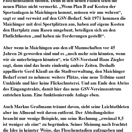
Floschenstadion bleiben. Denn in den neuen Plänen seien die
neuen Plätze nicht vermerkt. „Wenn Plan B auf Kosten der
Sportanlagen in Maichingen kommt, müssen wir uns wehren“,
sagt er und verweist auf den GSV-Bedarf. Seit 1971 kommen die
Maichinger mit drei Sportplätzen aus, haben auf eigene Kosten
den Hartplatz zum Rasen umgebaut, beteiligen sich an den
Flutlichtkosten „und haben nie Forderungen gestellt“.
Aber wenn in Maichingen aus den elf Mannschaften vor 45
Jahren 26 geworden sind und es „noch mehr sein könnten, wenn
wir sie unterbringen könnten“, wie GSV-Vorstand Hans Ziegler
sagt, dann sind das heute eindeutig andere Zeiten. Deshalb
appellierte Gerd Klauß an die Stadtverwaltung, den Maichinger
Bedarf ernst zu nehmen: weitere Plätze, eine neue Tribüne samt
Umkleide und hier keine Flickschusterei. Und am Ende den Abriss
des Eingangstrakts, damit hier das neue GSV-Vereinszentrum
entstehen kann. Eine funktionierende Anlage eben.
Auch Markus Graßmann träumt davon, sieht seine Leichtathleten
aber im Allmend weit davon entfernt. Der Abteilungsleiter
braucht nur wenige Beispiele, um seine Rechnung „zweimal 0,5
ist weniger als eins“ zu begründen. Seiner Meinung nach fruchtet
die Idee in keinster Weise, das Floschenstadion aufzugeben und