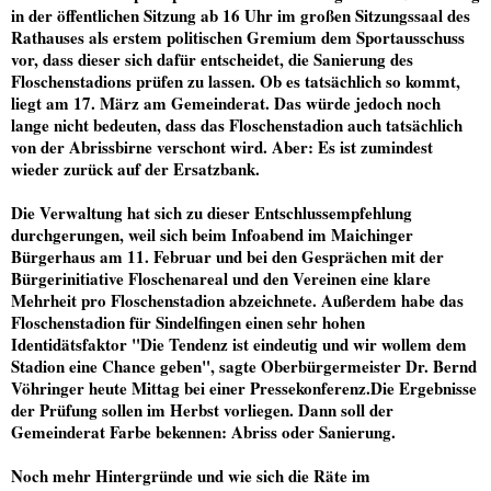
in der öffentlichen Sitzung ab 16 Uhr im großen Sitzungssaal des
Rathauses als erstem politischen Gremium dem Sportausschuss
vor, dass dieser sich dafür entscheidet, die Sanierung des
Floschenstadions prüfen zu lassen. Ob es tatsächlich so kommt,
liegt am 17. März am Gemeinderat. Das würde jedoch noch
lange nicht bedeuten, dass das Floschenstadion auch tatsächlich
von der Abrissbirne verschont wird. Aber: Es ist zumindest
wieder zurück auf der Ersatzbank.
Die Verwaltung hat sich zu dieser Entschlussempfehlung
durchgerungen, weil sich beim Infoabend im Maichinger
Bürgerhaus am 11. Februar und bei den Gesprächen mit der
Bürgerinitiative Floschenareal und den Vereinen eine klare
Mehrheit pro Floschenstadion abzeichnete. Außerdem habe das
Floschenstadion für Sindelfingen einen sehr hohen
Identidätsfaktor "Die Tendenz ist eindeutig und wir wollem dem
Stadion eine Chance geben", sagte Oberbürgermeister Dr. Bernd
Vöhringer heute Mittag bei einer Pressekonferenz.Die Ergebnisse
der Prüfung sollen im Herbst vorliegen. Dann soll der
Gemeinderat Farbe bekennen: Abriss oder Sanierung.
Noch mehr Hintergründe und wie sich die Räte im