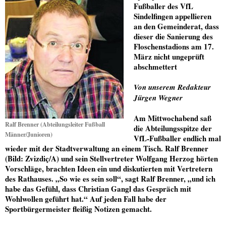
Fußballer des VfL
Sindelfingen appellieren
an den Gemeinderat, dass
dieser die Sanierung des
Floschenstadions am 17.
März nicht ungeprüft
abschmettert
Von unserem Redakteur
Jürgen Wegner
Am Mittwochabend saß
Ralf Brenner (Abteilungsleiter Fußball
die Abteilungsspitze der
Männer/Junioren)
VfL-Fußballer endlich mal
wieder mit der Stadtverwaltung an einem Tisch. Ralf Brenner
(Bild: Zvizdiç/A) und sein Stellvertreter Wolfgang Herzog hörten
Vorschläge, brachten Ideen ein und diskutierten mit Vertretern
des Rathauses. „So wie es sein soll“, sagt Ralf Brenner, „und ich
habe das Gefühl, dass Christian Gangl das Gespräch mit
Wohlwollen geführt hat.“ Auf jeden Fall habe der
Sportbürgermeister fleißig Notizen gemacht.