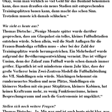
Okay, wenn man wirklich so viel Geld für das Bauland bekommen
kann, dass man draußen ein neues Stadion mit entsprechenden
Trainingsplätzen bauen kann, dann macht das schon Sinn.
Trotzdem musste ich damals schlucken.“
Wie sieht es heute aus?
Thomas Dietsche
: „Wenige Monate später wurde darüber
gesprochen, dass am Glaspalast ein tolles, kleines Fußballstadion
entstehen würde. Schon allein, weil die Stadt Auflagen für die
Frauen-Bundesliga erfüllen muss – aber bei der Zahl der
Trainingsplätze wurde herumgestrichen. Ein Mehrbedarf wurde
aufgrund der Bevölkerungsentwicklung verneint. Das ist völliger
Unsinn, denn der Zulauf zum Fußball wurde schon damals immer
größer. Eigentlich ist seit mindestens einem Jahr klar, dass der
große Verlierer beim Zwei-Zentren-Modell die Fußballabteilung
des VfL Sindelfingen sein würde. Maichingen bekommt ein
runderneuertes Stadion und neue Plätze, Sindelfingen ein
kleineres Stadion mit ein paar Sitzplätzen, kleinere Kabinen, hat
keinen Kraftraum mehr, zu wenig Funktionsräume, keinen
Besprechungsraum und auch die Gastronomie ist ungeklärt.“
Stellen sich noch weitere Fragen?
Thomas Dietsche
: „Ja. Mir war und ist auch heute nicht klar, was