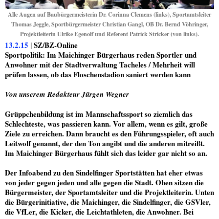
Alle Augen auf Baubürgermeisterin Dr. Corinna Clemens (links), Sportamtsleiter
Thomas Jeggle, Sportbürgermeister Christian Gangl, OB Dr. Bernd Vöhringer,
Projektleiterin Ulrike Egenolf und Referent Patrick Stricker (von links).
13.2.15
| SZ/BZ-Online
Sportpolitik: Im Maichinger Bürgerhaus reden Sportler und
Anwohner mit der Stadtverwaltung Tacheles / Mehrheit will
prüfen lassen, ob das Floschenstadion saniert werden kann
Von unserem Redakteur Jürgen Wegner
Grüppchenbildung ist im Mannschaftssport so ziemlich das
Schlechteste, was passieren kann. Vor allem, wenn es gilt, große
Ziele zu erreichen. Dann braucht es den Führungsspieler, oft auch
Leitwolf genannt, der den Ton angibt und die anderen mitreißt.
Im Maichinger Bürgerhaus fühlt sich das leider gar nicht so an.
Der Infoabend zu den Sindelfinger Sportstätten hat eher etwas
von jeder gegen jeden und alle gegen die Stadt. Oben sitzen die
Bürgermeister, der Sportamtsleiter und die Projektleiterin. Unten
die Bürgerinitiative, die Maichinger, die Sindelfinger, die GSVler,
die VfLer, die Kicker, die Leichtathleten, die Anwohner. Bei