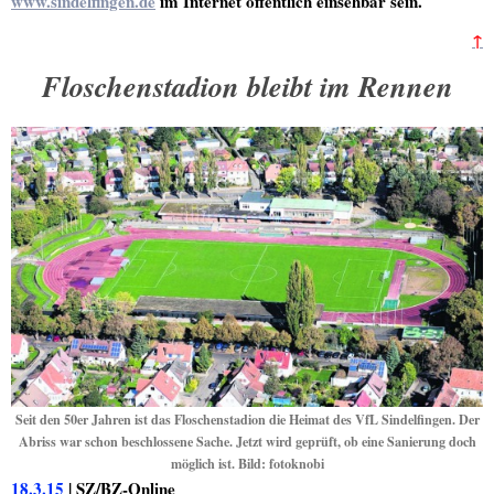
www.sindelfingen.de
im Internet öffentlich einsehbar sein.
↑
Floschenstadion bleibt im Rennen
Seit den 50er Jahren ist das Floschenstadion die Heimat des VfL Sindelfingen. Der
Abriss war schon beschlossene Sache. Jetzt wird geprüft, ob eine Sanierung doch
möglich ist. Bild: fotoknobi
18.3.15
| SZ/BZ-Online