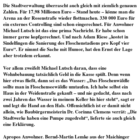
Die Stadtverwaltung überrascht auch gleich mit ziemlich genauen
Zahlen. Für 17,98 Millionen Euro – Stand heute – könne man die
Arena an der Rosenstraße wieder flottmachen. 330 000 Euro für
ein externes Controlling sind schon eingerechnet. Für Anwohner
Michael Lutsch ist das eine prima Nachricht. Er habe schon
immer gerne kopfgerechnet. Und nach Adam Riese „kostet in
Sindelfingen die Sanierung des Floschenstadions pro Kopf vier
Euro“. Er nimmt die Sache mit Humor, hat den Ernst der Lage
aber trotzdem erkannt.
Vor allem zweifelt Michael Lutsch daran, dass eine
Wohnbebauung tatsächlich Geld in die Kasse spült. Denn wenn
hier etwas fließt, dann sei es das Wasser: „Das Floschenwäldle
sollte man in Floschenseewäldle umtaufen. Ich habe selbst ein
Haus in der Weidenstraße gekauft – und nie gedacht, dass nach
zwei Jahren das Wasser in meinem Keller bis hier steht“, sagt er
und legt die Hand an den Hals. Offensichtlich ist er damit nicht
allein, wie Baubürgermeisterin Dr. Corinna Clemens verrät: „Die
Stadtwerke haben eine Pumpe zugedreht“, lieferte sie auch gleich
eine Erklärung.
Apropos Anwohner. Bernd-Martin Lemke aus der Maichinger