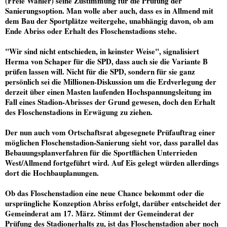
(Freie Wähler) seine Zustimmung für die Prüfung der
Sanierungsoption. Man wolle aber auch, dass es in Allmend mit
dem Bau der Sportplätze weitergehe, unabhängig davon, ob am
Ende Abriss oder Erhalt des Floschenstadions stehe.
"Wir sind nicht entschieden, in keinster Weise", signalisiert
Herma von Schaper für die SPD, dass auch sie die Variante B
prüfen lassen will. Nicht für die SPD, sondern für sie ganz
persönlich sei die Millionen-Diskussion um die Erdverlegung der
derzeit über einen Masten laufenden Hochspannungsleitung im
Fall eines Stadion-Abrisses der Grund gewesen, doch den Erhalt
des Floschenstadions in Erwägung zu ziehen.
Der nun auch vom Ortschaftsrat abgesegnete Prüfauftrag einer
möglichen Floschenstadion-Sanierung sieht vor, dass parallel das
Bebauungsplanverfahren für die Sportflächen Unterrieden
West/Allmend fortgeführt wird. Auf Eis gelegt würden allerdings
dort die Hochbauplanungen.
Ob das Floschenstadion eine neue Chance bekommt oder die
ursprüngliche Konzeption Abriss erfolgt, darüber entscheidet der
Gemeinderat am 17. März. Stimmt der Gemeinderat der
Prüfung des Stadionerhalts zu, ist das Floschenstadion aber noch