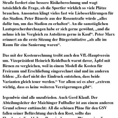
Straße fordert eine bessere Risikoberechnung und wagt
tatsächlich die Frage, ob die Sportler wirklich so viele Plätze
brauchen. Ansonsten klingt vieles fast wie Liebeserklärungen für
das Stadion. Peter Bäuerle aus der Rosenstraße würde „alles
dafür tun, um das Stadion zu erhalten“. An die samstäglichen
Lautsprecherdurchsagen habe er sich gerne gewöhnt, „und die
nehme ich im Vergleich zu Autolärm gerne in Kauf“. Peter Marx
erinnert an die erste Sitzung der Bürgerinitiative „als alle im
Raum für eine Sanierung waren“.
Das mit der Kostenrechnung treibt auch den VfL-Hauptverein
um. Vizepräsident Heinrich Reidelbach warnt davor, Äpfel mit
Birnen zu vergleichen, weil in einem Modell die Kosten für
Freiraum und Erschließung eingerechnet sind und im anderen
fehlen: „Es darf nicht der Eindruck entstehen, dass beide
Varianten gleich teuer werden.“ Vor allem sei es aber „extrem
wichtig, dass es keine weiteren Verzögerungen gibt“.
Irgendwie sind alle unzufrieden. Auch Gerd Klauß. Der
Abteilungsleiter der Maichinger Fußballer ist aus einem anderen
Grund schwer enttäuscht: All die schönen Pläne für den GSV
fallen seiner Befürchtung durch den Rost, sollte das