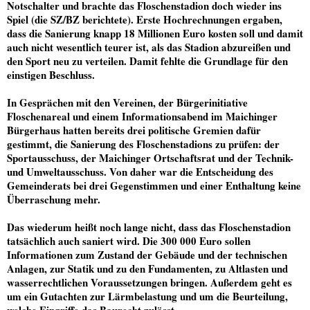
Notschalter und brachte das Floschenstadion doch wieder ins
Spiel (die SZ/BZ berichtete). Erste Hochrechnungen ergaben,
dass die Sanierung knapp 18 Millionen Euro kosten soll und damit
auch nicht wesentlich teurer ist, als das Stadion abzureißen und
den Sport neu zu verteilen. Damit fehlte die Grundlage für den
einstigen Beschluss.
In Gesprächen mit den Vereinen, der Bürgerinitiative
Floschenareal und einem Informationsabend im Maichinger
Bürgerhaus hatten bereits drei politische Gremien dafür
gestimmt, die Sanierung des Floschenstadions zu prüfen: der
Sportausschuss, der Maichinger Ortschaftsrat und der Technik-
und Umweltausschuss. Von daher war die Entscheidung des
Gemeinderats bei drei Gegenstimmen und einer Enthaltung keine
Überraschung mehr.
Das wiederum heißt noch lange nicht, dass das Floschenstadion
tatsächlich auch saniert wird. Die 300 000 Euro sollen
Informationen zum Zustand der Gebäude und der technischen
Anlagen, zur Statik und zu den Fundamenten, zu Altlasten und
wasserrechtlichen Voraussetzungen bringen. Außerdem geht es
um ein Gutachten zur Lärmbelastung und um die Beurteilung,
welche Eingriffe das Baurecht zulässt.