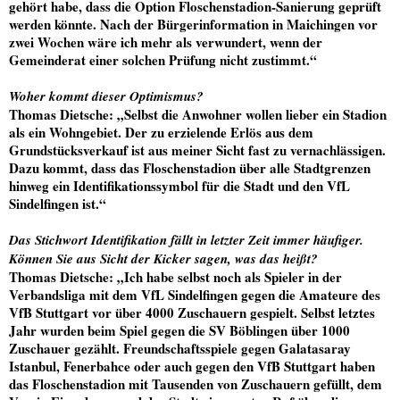
gehört habe, dass die Option Floschenstadion-Sanierung geprüft
werden könnte. Nach der Bürgerinformation in Maichingen vor
zwei Wochen wäre ich mehr als verwundert, wenn der
Gemeinderat einer solchen Prüfung nicht zustimmt.“
Woher kommt dieser Optimismus?
Thomas Dietsche
: „Selbst die Anwohner wollen lieber ein Stadion
als ein Wohngebiet. Der zu erzielende Erlös aus dem
Grundstücksverkauf ist aus meiner Sicht fast zu vernachlässigen.
Dazu kommt, dass das Floschenstadion über alle Stadtgrenzen
hinweg ein Identifikationssymbol für die Stadt und den VfL
Sindelfingen ist.“
Das Stichwort Identifikation fällt in letzter Zeit immer häufiger.
Können Sie aus Sicht der Kicker sagen, was das heißt?
Thomas Dietsche
: „Ich habe selbst noch als Spieler in der
Verbandsliga mit dem VfL Sindelfingen gegen die Amateure des
VfB Stuttgart vor über 4000 Zuschauern gespielt. Selbst letztes
Jahr wurden beim Spiel gegen die SV Böblingen über 1000
Zuschauer gezählt. Freundschaftsspiele gegen Galatasaray
Istanbul, Fenerbahce oder auch gegen den VfB Stuttgart haben
das Floschenstadion mit Tausenden von Zuschauern gefüllt, dem