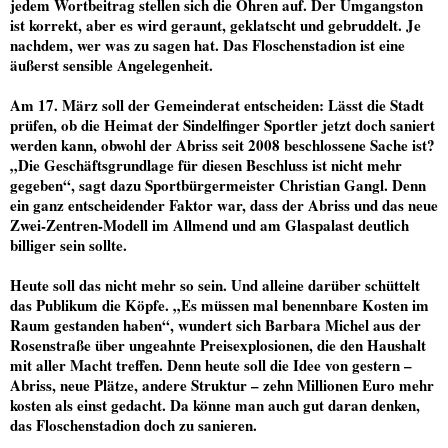
jedem Wortbeitrag stellen sich die Ohren auf. Der Umgangston
ist korrekt, aber es wird geraunt, geklatscht und gebruddelt. Je
nachdem, wer was zu sagen hat. Das Floschenstadion ist eine
äußerst sensible Angelegenheit.
Am 17. März soll der Gemeinderat entscheiden: Lässt die Stadt
prüfen, ob die Heimat der Sindelfinger Sportler jetzt doch saniert
werden kann, obwohl der Abriss seit 2008 beschlossene Sache ist?
„Die Geschäftsgrundlage für diesen Beschluss ist nicht mehr
gegeben“, sagt dazu Sportbürgermeister Christian Gangl. Denn
ein ganz entscheidender Faktor war, dass der Abriss und das neue
Zwei-Zentren-Modell im Allmend und am Glaspalast deutlich
billiger sein sollte.
Heute soll das nicht mehr so sein. Und alleine darüber schüttelt
das Publikum die Köpfe. „Es müssen mal benennbare Kosten im
Raum gestanden haben“, wundert sich Barbara Michel aus der
Rosenstraße über ungeahnte Preisexplosionen, die den Haushalt
mit aller Macht treffen. Denn heute soll die Idee von gestern –
Abriss, neue Plätze, andere Struktur – zehn Millionen Euro mehr
kosten als einst gedacht. Da könne man auch gut daran denken,
das Floschenstadion doch zu sanieren.