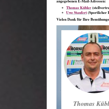
angegebenen E-Mail-Adressen:
Thomas Kübler
(stellvertr
Uwe Staufert
(Sportlicher 
Vielen Dank für Ihre Bemühunge
Thomas Kübl