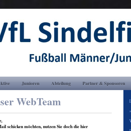
ktive
Junioren
Abteilung
Partner & Sponsoren
ser WebTeam
r,
ail
schicken möchten, nutzen Sie doch die hier