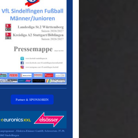
Partner & SPONSOREN
auptsponsor - Elektro-Elsässer GmbH, Schwertstr. 37-39,
1065 Sindelfingen