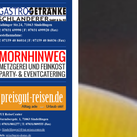
aihinger Str.24, 71063 Sindelfingen
:
07031 69990
| F:
07031 699920 (
Fax
)
estellannahme:
:
07159 40 86014
|
F:
07159 40 86036 (
Fax
)
UI ReiseCenter
urmbergstr. 1, 71063 Sindelfingen
:
07031/801277
|
T:
07031/809555 (
Fax
)
:
Sindelfingen1@tui-reisecenter.de
eb:
reisebuero-domo.de