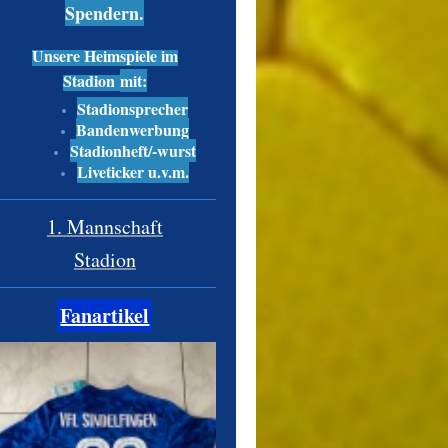
Spendern.
Unsere Heimspiele im
Stadion
mit:
Stadionsprecher
Bandenwerbung
Stadionheft/-wurst
Liveticker u.v.m.
1. Mannschaft
Stadion
Fanartikel