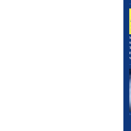
S
T
E
1