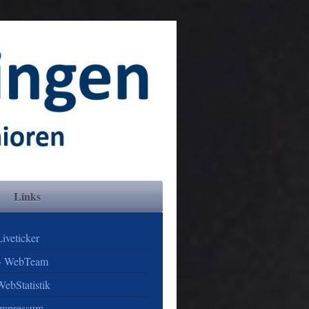
Links
Liveticker
WebTeam
WebStatistik
Impressum