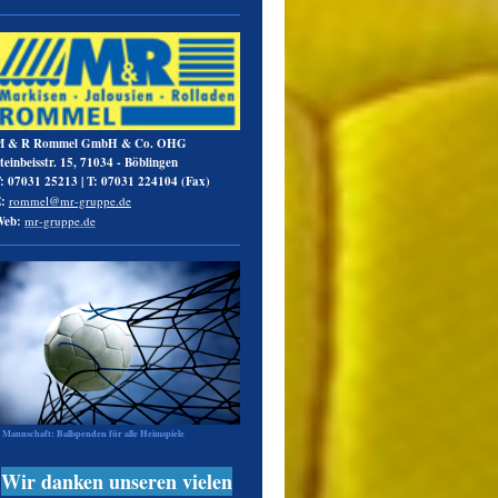
M & R Rommel GmbH & Co. OHG
teinbeisstr. 15, 71034 - Böblingen
:
07031 25213
|
T:
07031 224104 (
Fax
)
:
rommel@mr-gruppe.de
Web:
mr-gruppe.de
. Mannschaft: Ballspenden für alle Heimspiele
Wir danken unseren vielen