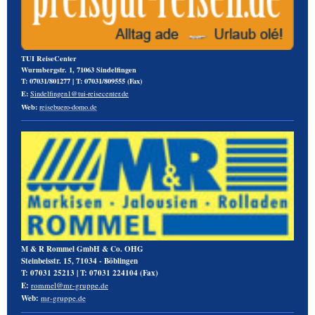
TUI ReiseCenter
Wurmbergstr. 1, 71063 Sindelfingen
T:
07031/801277
|
T:
07031/809555 (
Fax
)
E:
Sindelfingen1@tui-reisecenter.de
Web:
reisebuero-domo.de
M & R Rommel GmbH & Co. OHG
Steinbeisstr. 15, 71034 - Böblingen
T:
07031 25213
|
T:
07031 224104 (
Fax
)
E:
rommel@mr-gruppe.de
Web:
mr-gruppe.de