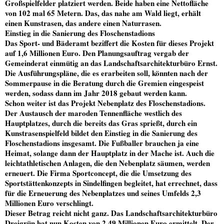
Großspielfelder platziert werden. Beide haben eine Nettofläche
von 102 mal 65 Metern. Das, das nahe am Wald liegt, erhält
einen Kunstrasen, das andere einen Naturrasen.
Einstieg in die Sanierung des Floschenstadions
Das Sport- und Bäderamt beziffert die Kosten für dieses Projekt
auf 1,6 Millionen Euro. Den Planungsauftrag vergab der
Gemeinderat einmütig an das Landschaftsarchitekturbüro Ernst.
Die Ausführungspläne, die es erarbeiten soll, könnten nach der
Sommerpause in die Beratung durch die Gremien eingespeist
werden, sodass dann im Jahr 2018 gebaut werden kann.
Schon weiter ist das Projekt Nebenplatz des Floschenstadions.
Der Austausch der maroden Tennenfläche westlich des
Hauptplatzes, durch die bereits das Gras sprießt, durch ein
Kunstrasenspielfeld bildet den Einstieg in die Sanierung des
Floschenstadions insgesamt. Die Fußballer brauchen ja eine
Heimat, solange dann der Hauptplatz in der Mache ist. Auch die
leichtathletischen Anlagen, die den Nebenplatz säumen, werden
erneuert. Die Firma
Sportconcept
, die die Umsetzung des
Sportstättenkonzepts in Sindelfingen begleitet, hat errechnet, dass
für die Erneuerung des Nebenplatzes und seines Umfelds 2,3
Millionen Euro verschlingt.
Dieser Betrag reicht nicht ganz. Das Landschaftsarchitekturbüro
Dreigrün
hat nun Kosten von 2,49 Millionen Euro ermittelt. Der