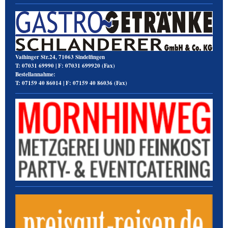
Vaihinger Str.24, 71063 Sindelfingen
T:
07031 69990
| F:
07031 699920 (
Fax
)
Bestellannahme:
T:
07159 40 86014
|
F:
07159 40 86036 (
Fax
)