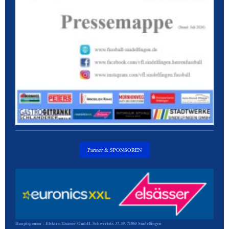
Partner & SPONSOREN
Hauptsponsor - Elektro-Elsässer GmbH, Schwertstr. 37-39, 71065 Sindelfingen