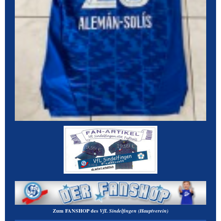
Zum
FANSHOP
des
VfL Sindelfingen
(Hauptverein)