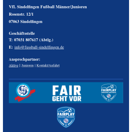
VfL Sindelfingen Fußball Männer/Junioren
Rosenstr. 12/1
07
063 Sindelfingen
Geschäftsstelle
T:
07031 807617 (
Abtlg.
)
E
:
info@fussball-sindelfingen.de
nsprechpartner
:
A
Aktive
|
Junioren
|
Kontakt/Anfahrt